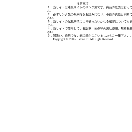
注意事項
１．当サイトは通販サイトのリンク集です。商品の販売は行っ
ん。
２．必ずリンク先の規約等をお読みになり、各自の責任と判断
さい。
３．当サイトの記載事項により被ったいかなる被害についても
せん。
４．当サイトで使用している記事、画像等の無駄使用、無断転
さい。
５．間違い、適切でない表現等がございましたら
ご一報下さい
Copyright © 2006- Zone FF All Right Reserved.