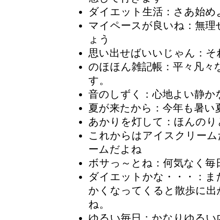
ダイエット生活：さあ始め
マイペースが良いね
：無理
ょう
思い出せばいいじゃん：そ
のほほん雑記帳：平々凡々
す。
音のしずく：心地よい静か
夏が来たから：今年も暑い
あかりを灯して：ほんのり
これからはアイスクリーム
ームだよね
ボサっ～とね：何気なく毎
ダイエットかな・・・
：ま
かくなってくると散歩に出
ね。
ゆるい毎日：かなりゆるい